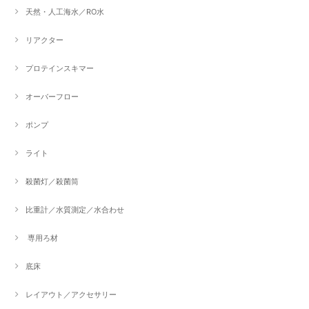
天然・人工海水／RO水
リアクター
プロテインスキマー
オーバーフロー
ポンプ
ライト
殺菌灯／殺菌筒
比重計／水質測定／水合わせ
専用ろ材
底床
レイアウト／アクセサリー