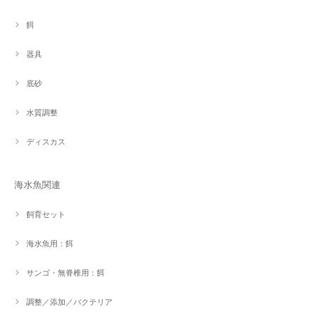
餌
器具
底砂
水質調整
ディスカス
海水魚関連
飼育セット
海水魚用：餌
サンゴ・無脊椎用：餌
調整／添加／バクテリア