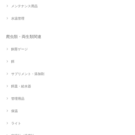
メンテナンス用品
水温管理
爬虫類・両生類関連
飼育ゲージ
餌
サプリメント・添加剤
餌皿・給水器
管理用品
保温
ライト