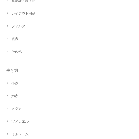
室温計／温度計
レイアウト用品
フィルター
底床
その他
生き餌
小赤
姉赤
メダカ
ツメカエル
ミルワーム