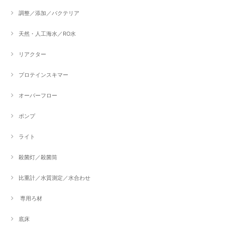
調整／添加／バクテリア
天然・人工海水／RO水
リアクター
プロテインスキマー
オーバーフロー
ポンプ
ライト
殺菌灯／殺菌筒
比重計／水質測定／水合わせ
専用ろ材
底床