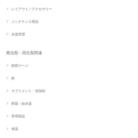
レイアウト／アクセサリー
メンテナンス用品
水温管理
爬虫類・両生類関連
飼育ゲージ
餌
サプリメント・添加剤
餌皿・給水器
管理用品
保温