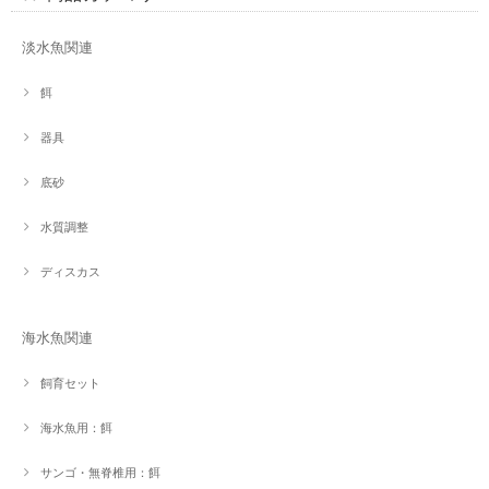
淡水魚関連
餌
器具
底砂
水質調整
ディスカス
海水魚関連
飼育セット
海水魚用：餌
サンゴ・無脊椎用：餌