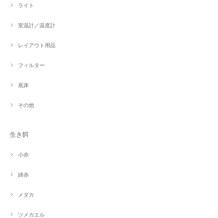
ライト
室温計／温度計
レイアウト用品
フィルター
底床
その他
生き餌
小赤
姉赤
メダカ
ツメカエル