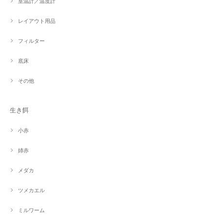
室温計／温度計
レイアウト用品
フィルター
底床
その他
生き餌
小赤
姉赤
メダカ
ツメカエル
ミルワーム