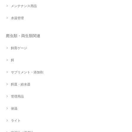
メンテナンス用品
水温管理
爬虫類・両生類関連
飼育ゲージ
餌
サプリメント・添加剤
餌皿・給水器
管理用品
保温
ライト