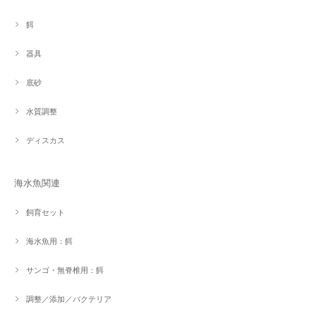
餌
器具
底砂
水質調整
ディスカス
海水魚関連
飼育セット
海水魚用：餌
サンゴ・無脊椎用：餌
調整／添加／バクテリア