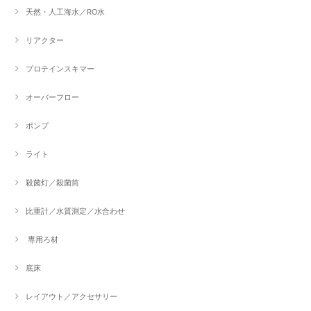
天然・人工海水／RO水
リアクター
プロテインスキマー
オーバーフロー
ポンプ
ライト
殺菌灯／殺菌筒
比重計／水質測定／水合わせ
専用ろ材
底床
レイアウト／アクセサリー