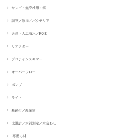
サンゴ・無脊椎用：餌
調整／添加／バクテリア
天然・人工海水／RO水
リアクター
プロテインスキマー
オーバーフロー
ポンプ
ライト
殺菌灯／殺菌筒
比重計／水質測定／水合わせ
専用ろ材