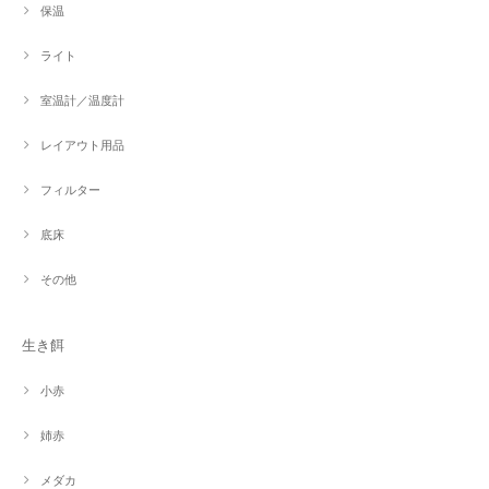
保温
ライト
室温計／温度計
レイアウト用品
フィルター
底床
その他
生き餌
小赤
姉赤
メダカ