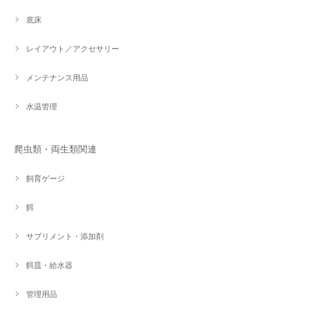
底床
レイアウト／アクセサリー
メンテナンス用品
水温管理
爬虫類・両生類関連
飼育ゲージ
餌
サプリメント・添加剤
餌皿・給水器
管理用品