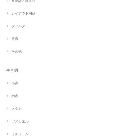
室温計／温度計
レイアウト用品
フィルター
底床
その他
生き餌
小赤
姉赤
メダカ
ツメカエル
ミルワーム