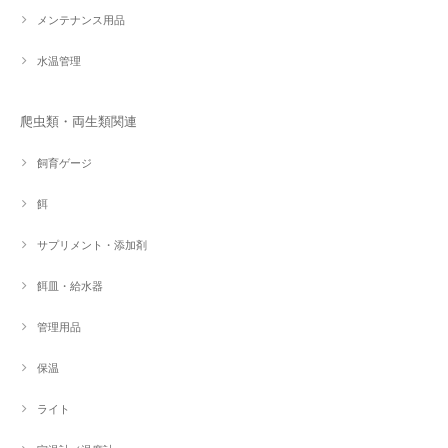
メンテナンス用品
水温管理
爬虫類・両生類関連
飼育ゲージ
餌
サプリメント・添加剤
餌皿・給水器
管理用品
保温
ライト