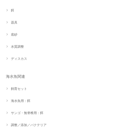
餌
器具
底砂
水質調整
ディスカス
海水魚関連
飼育セット
海水魚用：餌
サンゴ・無脊椎用：餌
調整／添加／バクテリア