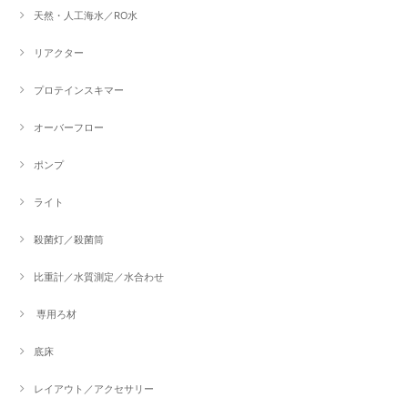
天然・人工海水／RO水
リアクター
プロテインスキマー
オーバーフロー
ポンプ
ライト
殺菌灯／殺菌筒
比重計／水質測定／水合わせ
専用ろ材
底床
レイアウト／アクセサリー