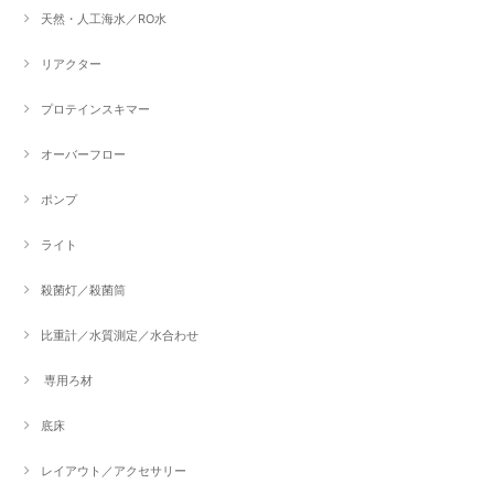
天然・人工海水／RO水
リアクター
プロテインスキマー
オーバーフロー
ポンプ
ライト
殺菌灯／殺菌筒
比重計／水質測定／水合わせ
専用ろ材
底床
レイアウト／アクセサリー