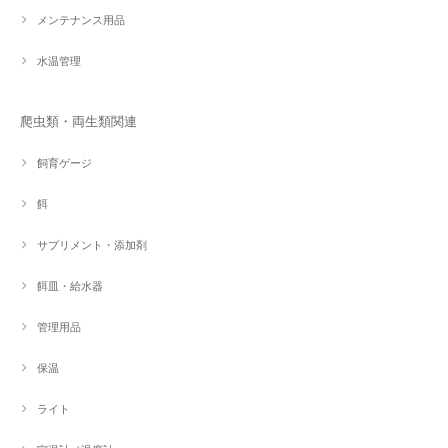
メンテナンス用品
水温管理
爬虫類・両生類関連
飼育ゲージ
餌
サプリメント・添加剤
餌皿・給水器
管理用品
保温
ライト