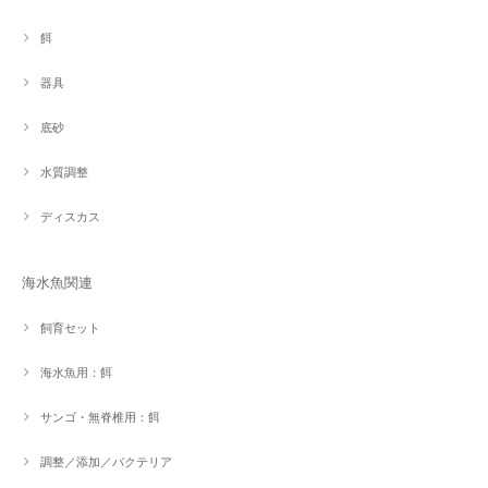
餌
器具
底砂
水質調整
ディスカス
海水魚関連
飼育セット
海水魚用：餌
サンゴ・無脊椎用：餌
調整／添加／バクテリア