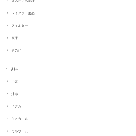
室温計／温度計
レイアウト用品
フィルター
底床
その他
生き餌
小赤
姉赤
メダカ
ツメカエル
ミルワーム